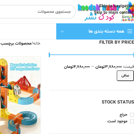
Skip to navigation
Skip to main content
همه دسته بندی ها
FILTER BY PRICE
خانه
/
محصولات برچسب خو
قيمت:
3,780,000تومان
—
4,780,000تومان
صافی
STOCK STATUS
حراج
موجود است