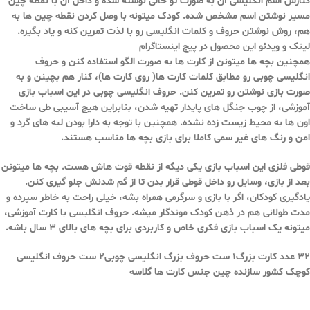
کنارش اسم انگلیسی آن به صورت تو خالی نوشته شده و داخل آن با نقطه چین
مسیر نوشتن اسم مشخص شده. کودک میتونه با وصل کردن نقطه چین ها به
هم، روش نوشتن حروف و کلمات انگلیسی رو با لذت تمرین کنه و یاد بگیره.
لینک و ویدئو این محصول در پیج اینستاگرام
همچنین بچه ها میتونن از کارت ها به صورت الگو استفاده کنن و حروف
انگلیسی چوبی رو مطابق کلمات کارت ها( روی کارت ها)، کنار هم بچینن و به
صورت بازی نوشتن رو تمرین کنن. حروف انگلیسی چوبی در این اسباب بازی
آموزشی، از چوب جنگل های پایدار تهیه شدن، بنابراین هیچ آسیبی طی ساخت
اون ها به محیط زیست زده نشده. همچنین با توجه به دارا بودن لبه های گرد و
امن و رنگ های غیر سمی کاملا برای بازی بچه ها مناسب هستند.
قوطی فلزی این اسباب بازی یکی دیگه از نقطه قوت هاش هست. بچه ها میتونن
بعد از بازی، وسایل رو داخل قوطی قرار بدن تا از گم شدنش جلو گیری کنن.
یادگیری کودکان، اگر با بازی و سرگرمی همراه بشه، خیلی راحت به خاطر سپرده و
مدت طولانی هم در ذهن کودک موندگار میشه. حروف انگلیسی با کارت آموزشی،
میتونه یک اسباب بازی فکری خاص و کاربردی برای بچه های بالای 3 سال باشه.
32 عدد کارت بزرگ1 ست حروف بزرگ انگلیسی چوبی2 ست حروف انگلیسی
کوچک کشور سازنده چین جنس کارت ها گلاسه