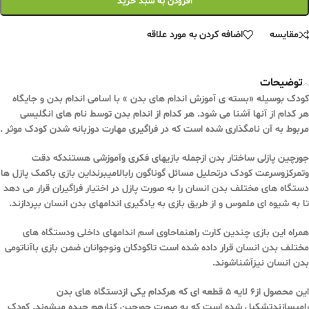
افزودن به سبد خرید
مقایسه
اضافه کردن به مورد علاقه
توضیحات
کودک بوسیله «بسته ی آموزش اندام های بدن » با اسامی اندام بدن و جایگاه
هر کدام از آنها آشنا می شود. هر کدام از اندام بدن توسط نام های انگلیسی
مربوط به آن نامگذاری شده است که در فراگیری مهارت دوزبانه شدن کودک موثر .
جورچین پازلی ساختار بدن ازجمله بازیهای فکری وآموزشی هستندکه دقت
وتمرکزوسرعت کودک درتحلیل مسائل گوناگون رابالامیبرنداین بازی باکمک پازل ها
دستگاه های مختلف بدن انسان را به صورت پازل در اختیار فراگیران قرار می دهد
تا به شیوه ای ملموس و از طریق بازی به یادگیری اندامهای بدن انسان بپردازند.
همراه این بازی چندین کارت راهنماحاوی اسم اندامهای داخلی ودستگاه های
مختلف بدن انسان قرار داده شده است تاکودکان ونوجوانان ضمن بازی باآناتومی
بدن انسان نیزآشناشوند.
این محصول از6 لایه 5 قطعه ای که هرکدام یکی ازدستگاه های بدن
رامیسازندتشکیل شده است که به صورت جورچین کنارهم چیده میشوند. کودک