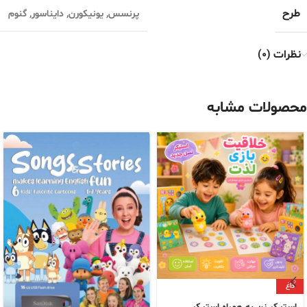
طرح
پرنسس
,
یونیکورن
,
دایناسور
,
گنوم
نظرات (0)
محصولات مشابه
داغ