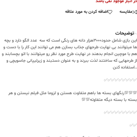
در انبار موجود نمی باشد
مقایسه
اضافه کردن به مورد علاقه
توضیحات
این بازی شامل حدود۳۰۰۰هزار دانه های رنگی است که سه عدد الگو دارد و بچه
ها میتوانند بی نهایت طرحهای جذاب بسازن هم می توانند این کار را با دست و
هم با موچین انجام بدهند در نهایت طرح مورد نظر رو میتوانند با اتو بچسابند و
از طرحهایی که ساختند لذت ببرند و به عنوان دستبند و زیرلیپانی جاسویچی و
..استفاده کنن
✅✅✅✅✅✅✅✅✅
💯💯💯رنگهای بسته ها باهم متفاوت هستن و لزوما مثل فیلم نیستن و هر
بسته با بسته دیگه متفاوته💯💯
✅✅✅✅✅✅✅✅✅
✅✅