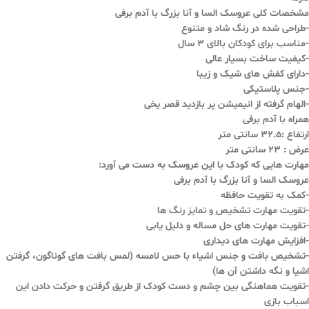
مشخصات کلی عروسک السا و آنا بزرگ با آدم برفی
-طراحی شده در رنگ شاد و متنوع
-مناسب برای کودکان بالای ۳ سال
-کیفیت ساخت بسیار عالی
-دارای کفش های شیک و زیبا
-جنس پلاستیکی
-الهام گرفته از انیمیشن پر بازدید قصر یخی
همراه با آدم برفی
ارتفاع :32.5 سانتی متر
عرض : 23 سانتی متر
مهارت هایی که کودک با این عروسک به دست می آورد:
عروسک السا و آنا بزرگ با آدم برفی
-کمک به تقویت حافظه
-تقویت مهارت تشخیص و تمایز رنگ ها
-تقویت مهارت های حل مساله و دلیل یابی
-افزایش مهارت های دیداری
-تشخیص بافت و جنس اشیاء با حس لامسه (لمس بافت های گوناگون، گرفتن
اشیا و نگه داشتن آن ها)
-تقویت هماهنگی بین چشم و دست کودک از طریق گرفتن و حرکت دادن این
اسباب بازی