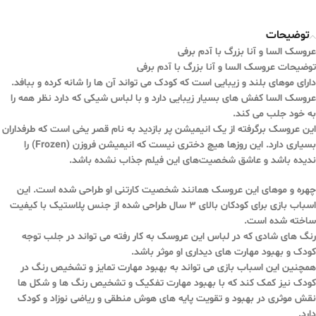
توضیحات
عروسک السا و آنا بزرگ با آدم برفی
توضیحات عروسک السا و آنا بزرگ با آدم برفی
دارای موهای بلند و زیبایی است که کودک می تواند آن ها را شانه کرده و ببافد.
عروسک السا کفش های بسیار زیبایی دارد و با لباس شیکی که دارد نظر همه را
به خود جلب می کند.
این عروسک برگرفته از یک انیمیشن پر بازدید به نام قصر یخی است که طرفداران
بسیاری دارد. این روزها هیچ دختری نیست که انیمیشن فروزن (Frozen) را
ندیده باشد و عاشق شخصیت‌های این فیلم جذاب نشده باشد.
چهره و موهای این عروسک همانند شخصیت کارتنی او طراحی شده است. این
اسباب بازی برای کودکان بالای ۳ سال طراحی شده از جنس پلاستیک با کیفیت
ساخته شده است.
رنگ های شادی که در لباس این عروسک به کار رفته می تواند در جلب توجه
کودک و بهبود مهارت های دیداری او موثر باشد.
همچنین این اسباب بازی می تواند به بهبود مهارت تمایز و تشخیص رنگ در
کودک نیز کمک کند که با بهبود مهارت تفکیک و تشخیص رنگ ها و شکل ها
نقش موثری در بهبود و تقویت پایه های هوش منطقی و ریاضی نوزاد و کودک
دارد.