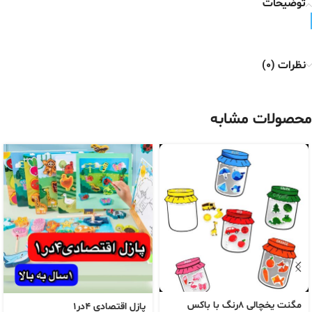
توضیحات
نظرات (0)
محصولات مشابه
مگنت یخچالی ۸رنگ با باکس
پازل اقتصادی ۴در۱