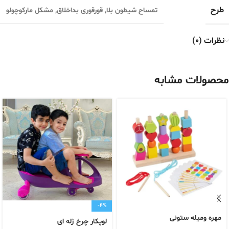
طرح
تمساح شیطون بلا
,
قورقوری بداخلاق
,
مشکل مارکوچولو
نظرات (0)
محصولات مشابه
-4%
مهره و‌میله ستونی
لوپکار چرخ ژله ای