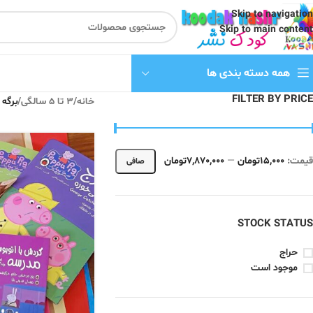
Skip to navigation
Skip to main content
همه دسته بندی ها
FILTER BY PRICE
خانه
/
3 تا 5 سالگی
/
برگه 2
قيمت:
15,000تومان
—
7,870,000تومان
صافی
STOCK STATUS
حراج
موجود است