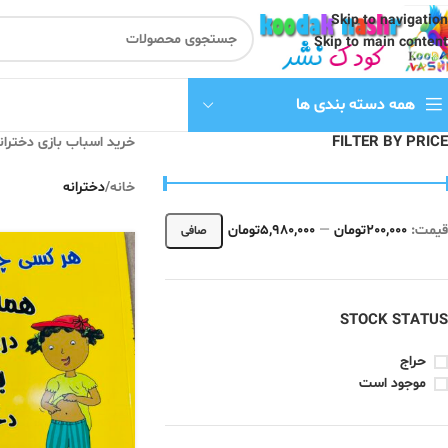
Skip to navigation
Skip to main content
همه دسته بندی ها
FILTER BY PRICE
خرید اسباب بازی دختران
خانه
/
دخترانه
قيمت:
200,000تومان
—
5,980,000تومان
صافی
STOCK STATUS
حراج
موجود است