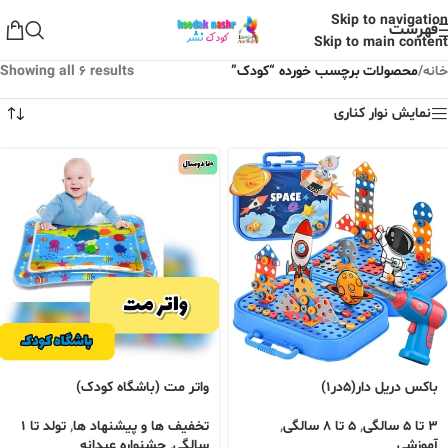
Skip to navigation
فهرست
Skip to main content
خانه
/
محصولات برچسب خورده “کودک”
Showing all 6 results
نمایش نوار کناری
باکس دریل دار(۵در۱)
واتر مت (باشگاه کودک)
3 تا 5 سالگی
,
5 تا 8 سالگی
,
تخفیف ها و پیشنهاد ها
,
تولد تا 1
آموزشی
سالگی
,
جشنواره عیدانه